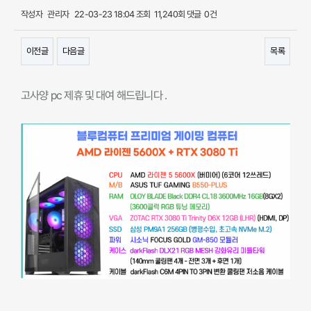
작성자
관리자
22-03-23 18:04
조회
11,240회
댓글
0건
이전글
다음글
목록
본문
고사양 pc 제휴 및 대여 해드립니다 .